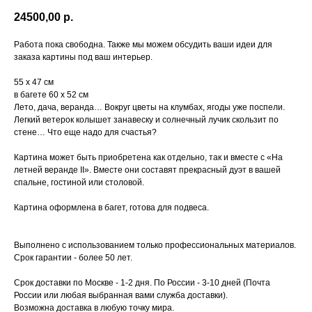
24500,00
р.
Работа пока свободна. Также мы можем обсудить ваши идеи для
заказа картины под ваш интерьер.
55 х 47 см
в багете 60 х 52 см
Лето, дача, веранда… Вокруг цветы на клумбах, ягоды уже поспели.
Легкий ветерок колышет занавеску и солнечный лучик скользит по
стене… Что еще надо для счастья?
Картина может быть приобретена как отдельно, так и вместе с «На
летней веранде II». Вместе они составят прекрасный дуэт в вашей
спальне, гостиной или столовой.
Картина оформлена в багет, готова для подвеса.
Выполнено с использованием только профессиональных материалов.
Срок гарантии - более 50 лет.
Срок доставки по Москве - 1-2 дня. По России - 3-10 дней (Почта
России или любая выбранная вами служба доставки).
Возможна доставка в любую точку мира.